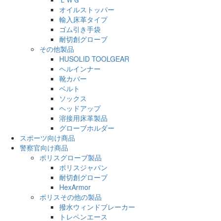
オイルストッパー
輸入床革タイプ
ゴム引き手袋
耐切創グローブ
その他製品
HUSOLID TOOLGEAR
ヘルインナー
靴カバー
ベルト
ソックス
ヘッドアップ
溶接用床革製品
グローブホルダー
スポーツ向け商品
警察官向け商品
ポリスグローブ製品
ポリスジャパン
耐切創グローブ
HexArmor
ポリスその他の製品
撥水ウィンドブレーカー
トレペンエース