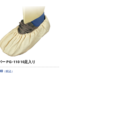
ー PG-110 10足入り
00
（税込）