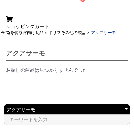
ショッピングカート
全て
＞
警察官向け商品
＞
ポリスその他の製品
＞
アクアサーモ
合計:
アクアサーモ
お探しの商品は見つかりませんでした