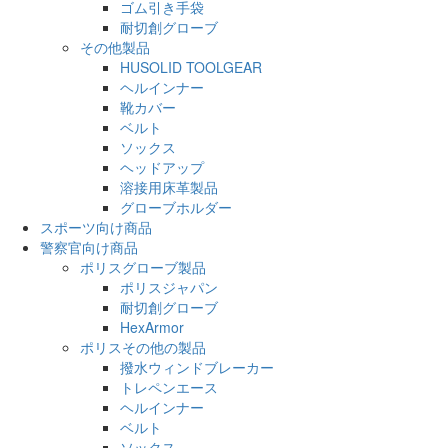
ゴム引き手袋
耐切創グローブ
その他製品
HUSOLID TOOLGEAR
ヘルインナー
靴カバー
ベルト
ソックス
ヘッドアップ
溶接用床革製品
グローブホルダー
スポーツ向け商品
警察官向け商品
ポリスグローブ製品
ポリスジャパン
耐切創グローブ
HexArmor
ポリスその他の製品
撥水ウィンドブレーカー
トレペンエース
ヘルインナー
ベルト
ソックス