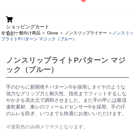
ショッピングカート
全て
＞
一般向け商品
＞
Glove
＞
ノンスリップライナー
＞
ノンスリッ
合計:
プライトPパターン マジック（ブルー）
ノンスリップライトPパターン マジ
ック（ブルー）
手のひらに新開発Ｐパターン®を採用しタイヤのような
強力なグリップ力と耐久性、指先までフィットするしな
やかさを高次元で調和させました。また手の甲には吸湿
速乾素材、東レのフィールドセンサー®を採用。手の汗
のムレを防ぎ、いつまでも快適にお使いいただけます。
※迷彩色のみ綿メリヤスとなります。