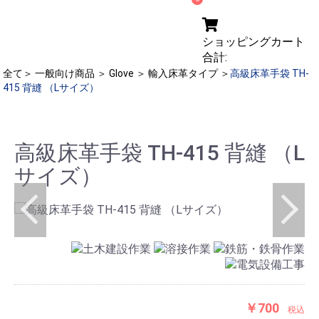
ショッピングカート
合計:
全て
＞
一般向け商品
＞
Glove
＞
輸入床革タイプ
＞
高級床革手袋 TH-
415 背縫 （Lサイズ）
高級床革手袋 TH-415 背縫 （L
サイズ）
￥700
税込