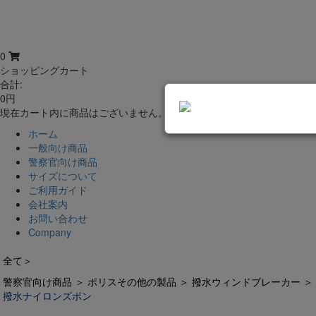
0
ショッピングカート
合計:
0円
現在カート内に商品はございません。
ホーム
一般向け商品
警察官向け商品
サイズについて
ご利用ガイド
会社案内
お問い合わせ
Company
全て
＞
警察官向け商品
＞
ポリスその他の製品
＞
撥水ウィンドブレーカー
＞
撥水ナイロンズボン