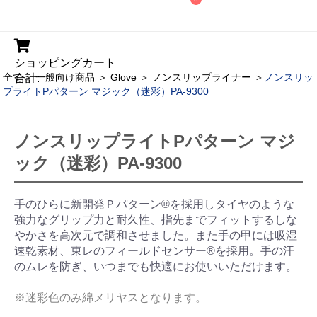
ショッピングカート
全て
＞
一般向け商品
＞
Glove
＞
ノンスリップライナー
＞
ノンスリッ
合計:
プライトPパターン マジック（迷彩）PA-9300
ノンスリップライトPパターン マジ
ック（迷彩）PA-9300
手のひらに新開発Ｐパターン®を採用しタイヤのような
強力なグリップ力と耐久性、指先までフィットするしな
やかさを高次元で調和させました。また手の甲には吸湿
速乾素材、東レのフィールドセンサー®を採用。手の汗
のムレを防ぎ、いつまでも快適にお使いいただけます。
※迷彩色のみ綿メリヤスとなります。